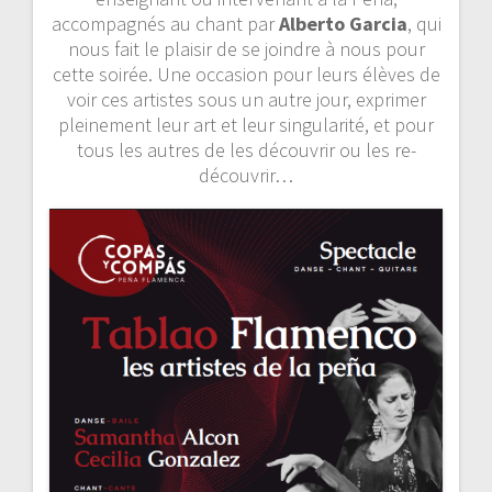
’
accompagnés au chant par
Alberto Garcia
, qui
nous fait le plaisir de se joindre à nous pour
a
cette soirée. Une occasion pour leurs élèves de
voir ces artistes sous un autre jour, exprimer
r
pleinement leur art et leur singularité, et pour
tous les autres de les découvrir ou les re-
t
découvrir…
i
c
l
e