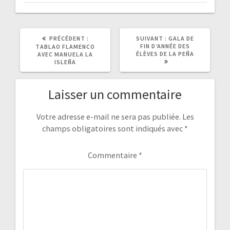
PRÉCÉDENT :
A
SUIVANT :
A
GALA DE
R
FIN D’ANNÉE DES
R
TABLAO FLAMENCO
T
ÉLÈVES DE LA PEÑA
T
AVEC MANUELA LA
I
I
ISLEÑA
C
C
L
L
E
E
Laisser un commentaire
P
S
R
U
É
I
C
V
Votre adresse e-mail ne sera pas publiée.
Les
É
A
champs obligatoires sont indiqués avec
*
D
N
E
T
N
:
T
Commentaire
*
: