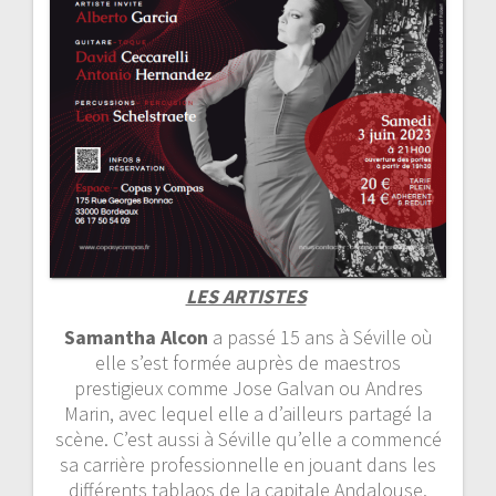
LES ARTISTES
Samantha Alcon
a passé 15 ans à Séville où
elle s’est formée auprès de maestros
prestigieux comme Jose Galvan ou Andres
Marin, avec lequel elle a d’ailleurs partagé la
scène. C’est aussi à Séville qu’elle a commencé
sa carrière professionnelle en jouant dans les
différents tablaos de la capitale Andalouse.