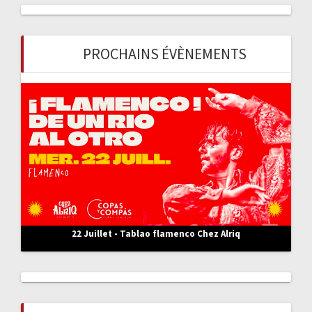
e
r
c
PROCHAINS ÉVÈNEMENTS
h
e
r
:
22 Juillet - Tablao flamenco Chez Alriq