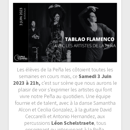
v
i
g
a
t
i
Les élèves de la Peña les côtoient toutes les
o
semaines en cours mais, ce
Samedi 3 Juin
2023 à 21h,
c’est sur scène que nous aurons le
n
plaisir de voir s’exprimer les artistes qui font
vivre notre Peña au quotidien. Une équipe
d
fournie et de talent, avec à la danse Samantha
e
Alcon et Cecilia Gonzalez, à la guitare David
Ceccarelli et Antonio Hernandez, aux
l
percussions
Léon Schelstraete
, tous
enseignant ou intervenant à la Peña,