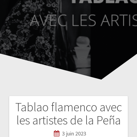
Tablao flamenco avec
N
les artistes de la Peña
a
3 juin 2023