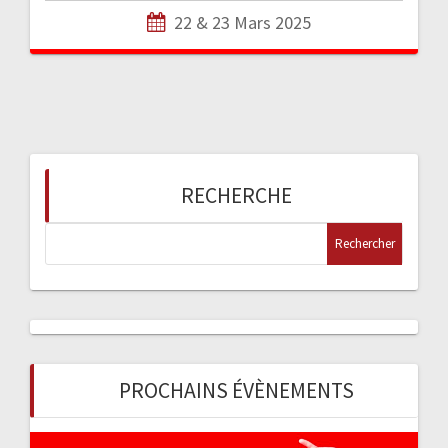
22 & 23 Mars 2025
RECHERCHE
R
e
c
h
e
r
c
PROCHAINS ÉVÈNEMENTS
h
e
r