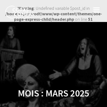
Warning
: Undefined variable $post_id in
/home/copasycodf/www/wp-content/themes/one-
page-express-child/header.php
on line
51
MOIS :
MARS 2025