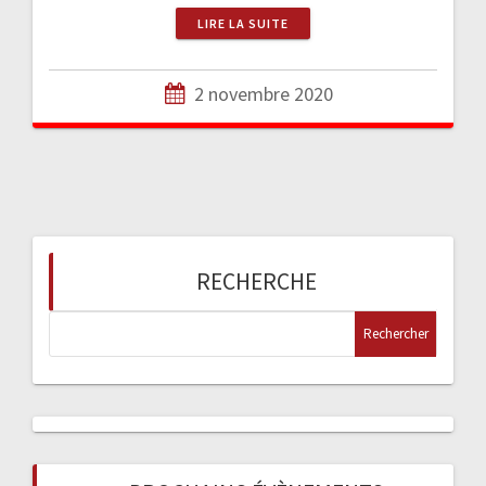
LIRE LA SUITE
2 novembre 2020
RECHERCHE
R
e
c
h
e
r
c