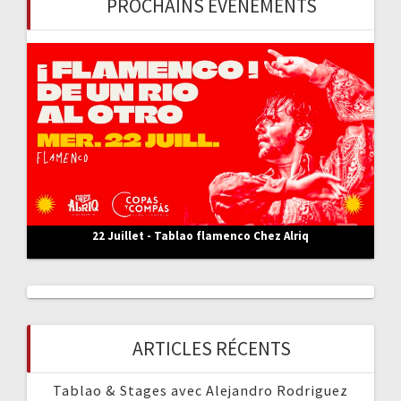
PROCHAINS ÉVÈNEMENTS
h
e
r
:
22 Juillet - Tablao flamenco Chez Alriq
ARTICLES RÉCENTS
Tablao & Stages avec Alejandro Rodriguez