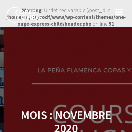
Warning
: Undefined variable $post_id in
/home/copasycodf/www/wp-content/themes/one-
page-express-child/header.php
on line
51
MOIS :
NOVEMBRE
2020