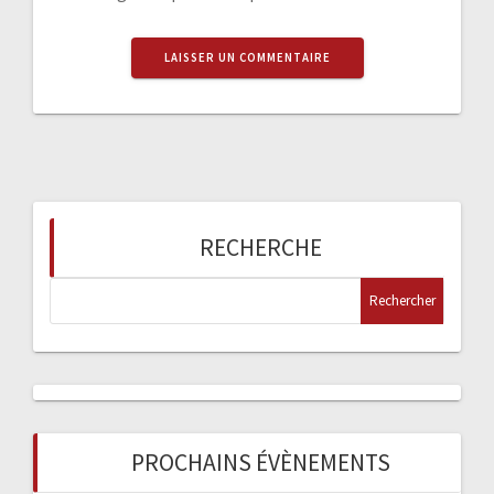
RECHERCHE
R
e
c
h
e
r
c
PROCHAINS ÉVÈNEMENTS
h
e