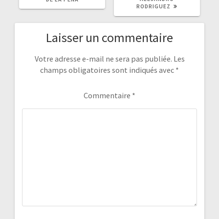
I
RODRIGUEZ
I
C
C
L
L
E
E
Laisser un commentaire
P
S
R
U
É
I
C
V
Votre adresse e-mail ne sera pas publiée.
Les
É
A
champs obligatoires sont indiqués avec
*
D
N
E
T
N
:
T
Commentaire
*
: