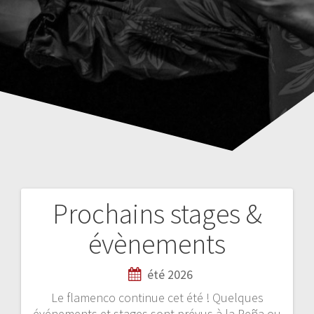
Prochains stages &
N
évènements
a
été 2026
v
Le flamenco continue cet été ! Quelques
événements et stages sont prévus à la Peña ou