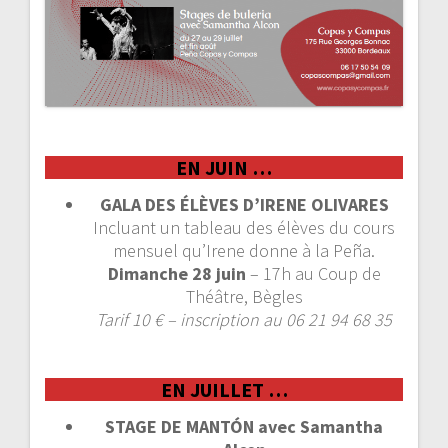
a
r
t
i
EN JUIN …
c
GALA DES ÉLÈVES D’IRENE OLIVARES
l
Incluant un tableau des élèves du cours
mensuel qu’Irene donne à la Peña.
e
Dimanche 28 juin
– 17h au Coup de
Théâtre, Bègles
Tarif 10 € – inscription au 06 21 94 68 35
EN JUILLET …
STAGE DE MANTÓN avec Samantha