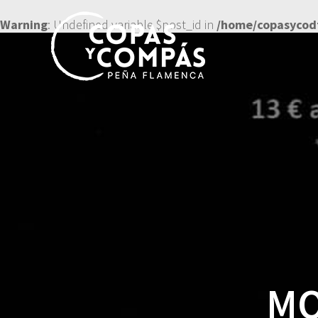
Warning
: Undefined variable $post_id in
/home/copasycod
MO