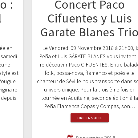
o :
Concert Paco
l
Cifuentes y Luis
Garate Blanes Tri
née en
Le Vendredi 09 Novembre 2018 à 21h00, l
e samedi
Peña et Luis GÁRATE BLANES vous invitent 
jeune
re-découvrir Paco CIFUENTES. Entre balad
tyle est
folk, bossa-nova, flamenco et poésie le
e fougue
chanteur de Séville nous transporte dans s
iginaire
univers unique. Pour la troisième fois en
o depuis
tournée en Aquitaine, seconde édition à l
Peña Flamenca Copas y Compas, son…
LIRE LA SUITE
9 novembre 2018