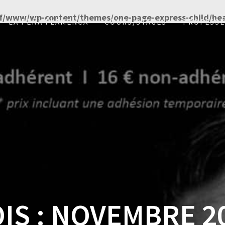
f/www/wp-content/themes/one-page-express-child/he
LA PEÑA FLAMENCA
COURS/STAGES
PROFESS
IS :
NOVEMBRE 2