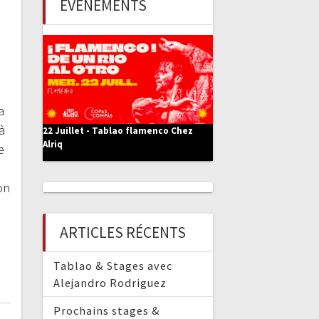
ÉVÈNEMENTS
e
r
:
o
a
à
22 Juillet - Tablao flamenco Chez
Alriq
e
on
a
ARTICLES RÉCENTS
Tablao & Stages avec
Alejandro Rodriguez
Prochains stages &