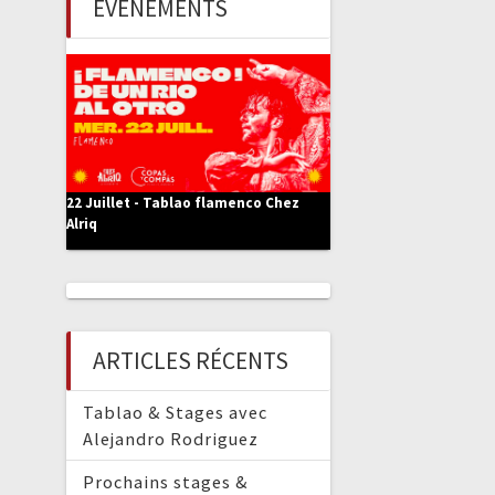
ÉVÈNEMENTS
e
r
:
22 Juillet - Tablao flamenco Chez
Alriq
ARTICLES RÉCENTS
Tablao & Stages avec
Alejandro Rodriguez
Prochains stages &