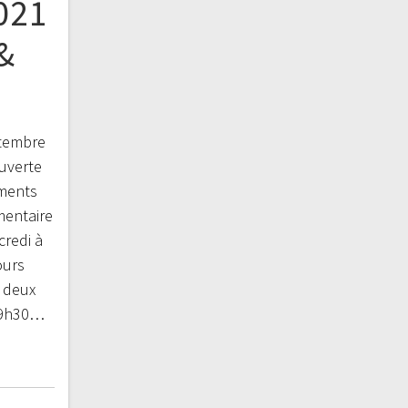
021
&
s
ptembre
uverte
ements
mentaire
credi à
ours
 deux
 19h30…