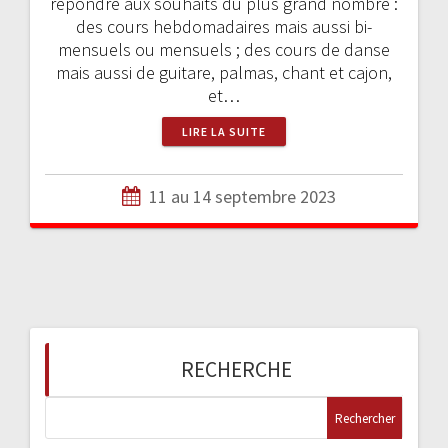
répondre aux souhaits du plus grand nombre :
des cours hebdomadaires mais aussi bi-
mensuels ou mensuels ; des cours de danse
mais aussi de guitare, palmas, chant et cajon,
et…
LIRE LA SUITE
11 au 14 septembre 2023
RECHERCHE
R
e