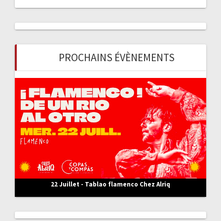
c
h
e
r
c
PROCHAINS ÉVÈNEMENTS
h
e
r
:
22 Juillet - Tablao flamenco Chez Alriq