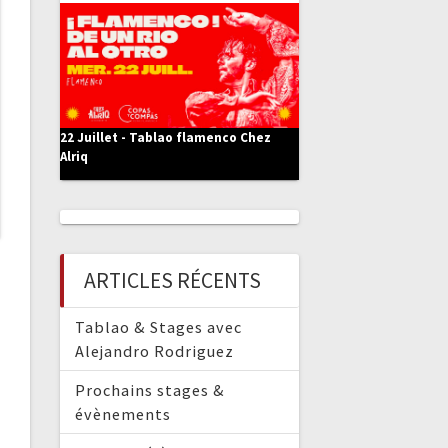
:
22 Juillet - Tablao flamenco Chez
Alriq
ARTICLES RÉCENTS
Tablao & Stages avec
Alejandro Rodriguez
Prochains stages &
évènements