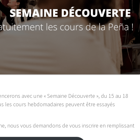
erons avec une « Semaine Découverte », du 15 au 18
us les cours hebdomadaires peuvent être essayés
aine, nous vous demandons de vous inscrire en remplissant