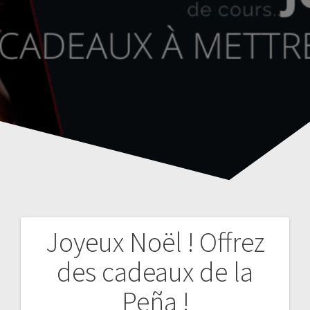
Joyeux Noël ! Offrez
N
des cadeaux de la
a
Peña !