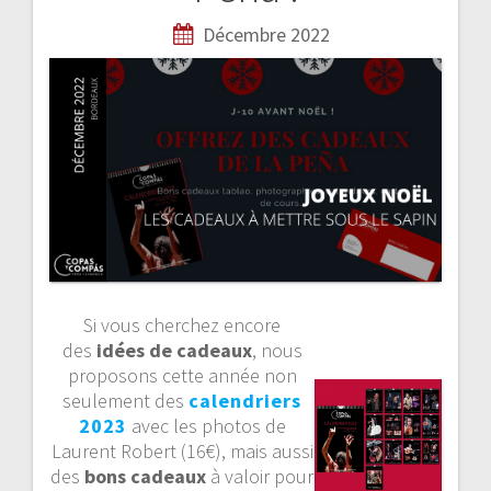
v
Décembre 2022
i
g
a
t
i
o
n
Si vous cherchez encore
des
idées de cadeaux
, nous
d
proposons cette année non
seulement des
calendriers
e
2023
avec les photos de
Laurent Robert (16€), mais aussi
l
des
bons cadeaux
à valoir pour