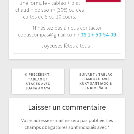
une formule « tablao + plat
’
chaud + boisson » (30€) ou des
cartes de 5 ou 10 cours.
a
N’hésitez pas à nous contacter
r
copascompas@gmail.com /
06 17 50 54 09
t
Joyeuses fêtes à tous !
i
c
PRÉCÉDENT :
A
SUIVANT :
A
TABLAO
R
FLAMENCO AVEC
R
TABLAO ET
l
T
KUKY SANTIAGO &
T
STAGES AVEC
I
LA NIMEÑA
I
JUANA AMAYA
C
C
e
L
L
E
E
Laisser un commentaire
P
S
R
U
É
I
C
V
Votre adresse e-mail ne sera pas publiée.
Les
É
A
champs obligatoires sont indiqués avec
*
D
N
E
T