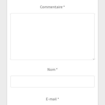
N
:
T
Commentaire
*
:
Nom
*
E-mail
*